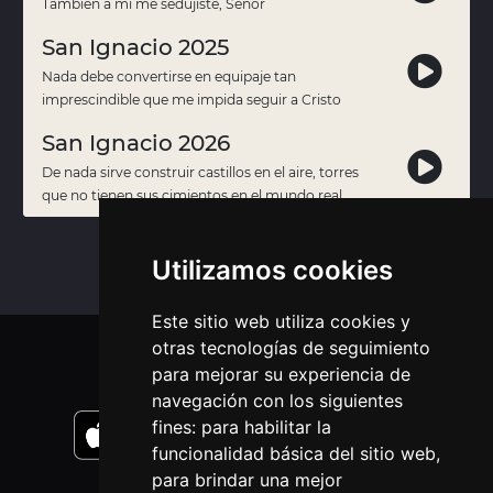
También a mí me sedujiste, Señor
San Ignacio 2025
Nada debe convertirse en equipaje tan
imprescindible que me impida seguir a Cristo
San Ignacio 2026
De nada sirve construir castillos en el aire, torres
que no tienen sus cimientos en el mundo real
Utilizamos cookies
Este sitio web utiliza cookies y
otras tecnologías de seguimiento
APLICACIONES MÓVIL
para mejorar su experiencia de
navegación con los siguientes
fines:
para habilitar la
funcionalidad básica del sitio web
,
para brindar una mejor