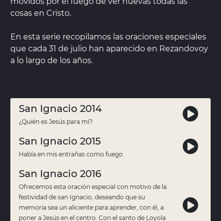
movidos por el fuego de ver nuevas todas las
cosas en Cristo.
En esta serie recopilamos las oraciones especiales
que cada 31 de julio han aparecido en Rezandovoy
a lo largo de los años.
San Ignacio 2014
¿Quién es Jesús para mí?
San Ignacio 2015
Había en mis entrañas como fuego
San Ignacio 2016
Ofrecemos esta oración especial con motivo de la
festividad de san Ignacio, deseando que su
memoria sea un aliciente para aprender, con él, a
poner a Jesús en el centro. Con el santo de Loyola