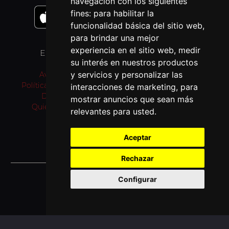
navegación con los siguientes
fines:
para habilitar la
funcionalidad básica del sitio web
,
para brindar una mejor
experiencia en el sitio web
,
medir
ENLACES
OTROS IDIOMAS
su interés en nuestros productos
y servicios y personalizar las
Aviso Legal
Pray as you go (inglés)
Política de privacidad
Passo a rezar (portugués)
interacciones de marketing
,
para
Donativos
Prie en Chemin (francés)
mostrar anuncios que sean más
Quiénes somos
Bidden Onderweg
relevantes para usted
.
(neerlandés)
Fi tariqi osally (árabe)
Aceptar
Rechazar
© 2026 Jesuitas España
Configurar
Desarrollado por SJDigital