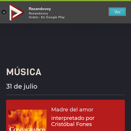
REZANDOVOY
Rezandovoy
Ver
×
Rezandovoy
Gratis - En Google Play
MÚSICA
31 de julio
Madre del amor
interpretado por
Cristóbal Fones