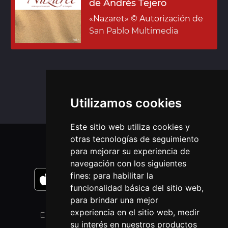
de Andrés Tejero
«Nazaret»
© Autorización de
San Pablo Multimedia
Utilizamos cookies
Este sitio web utiliza cookies y
otras tecnologías de seguimiento
APLICACIONES MÓVIL
para mejorar su experiencia de
navegación con los siguientes
fines:
para habilitar la
funcionalidad básica del sitio web
,
para brindar una mejor
experiencia en el sitio web
,
medir
ENLACES
OTROS IDIOMAS
su interés en nuestros productos